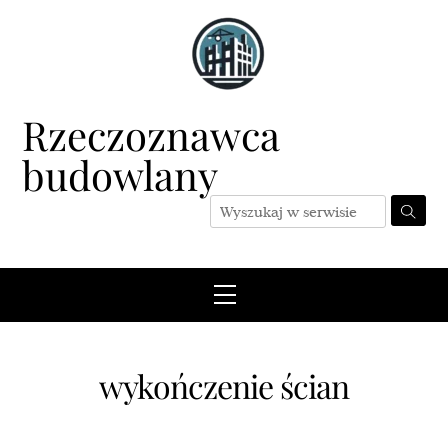
Skip
to
content
Rzeczoznawca
budowlany
Menu
wykończenie ścian