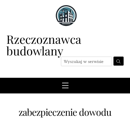
Skip
to
content
Rzeczoznawca
budowlany
Menu
zabezpieczenie dowodu