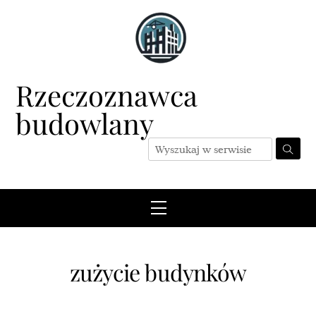
Skip
to
content
Rzeczoznawca
budowlany
Menu
zużycie budynków