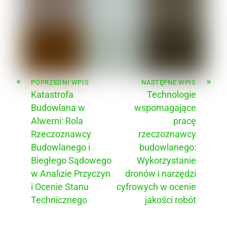
«
»
POPRZEDNI WPIS
NASTĘPNE WPIS
Katastrofa
Technologie
Budowlana w
wspomagające
Alwerni: Rola
pracę
Rzeczoznawcy
rzeczoznawcy
Budowlanego i
budowlanego:
Biegłego Sądowego
Wykorzystanie
w Analizie Przyczyn
dronów i narzędzi
i Ocenie Stanu
cyfrowych w ocenie
Technicznego
jakości robót