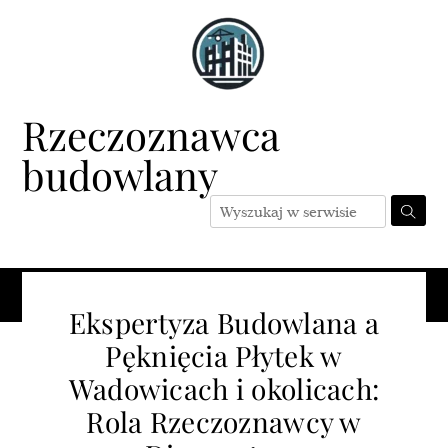
Skip
to
content
Rzeczoznawca
budowlany
Menu
Ekspertyza Budowlana a
Pęknięcia Płytek w
Wadowicach i okolicach:
Rola Rzeczoznawcy w