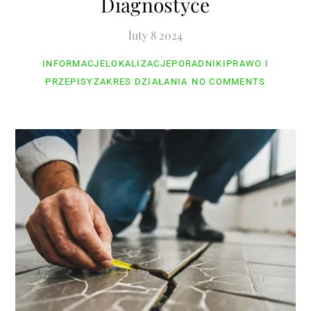
Diagnostyce
luty
8
2024
INFORMACJE
LOKALIZACJE
PORADNIKI
PRAWO I
PRZEPISY
ZAKRES DZIAŁANIA
NO COMMENTS