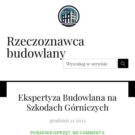
Skip
to
content
Rzeczoznawca
budowlany
Menu
Ekspertyza Budowlana na
Szkodach Górniczych
grudzień
21
2023
PORADNIKI
SPRZĘT
NO COMMENTS