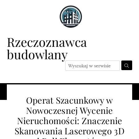
Skip
to
content
Rzeczoznawca
budowlany
Menu
Operat Szacunkowy w
Nowoczesnej Wycenie
Nieruchomości: Znaczenie
Skanowania Laserowego 3D