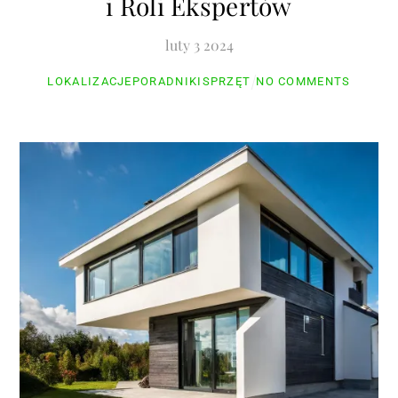
i Roli Ekspertów
luty
3
2024
LOKALIZACJE
PORADNIKI
SPRZĘT
NO COMMENTS