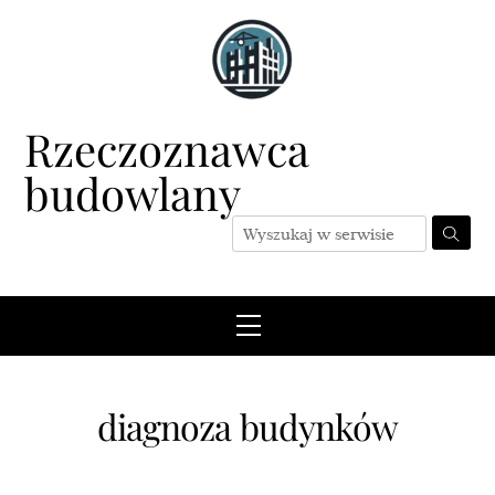
Skip
to
content
Rzeczoznawca
budowlany
Menu
diagnoza budynków