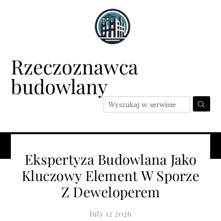
Skip
to
content
Rzeczoznawca
budowlany
Menu
Ekspertyza Budowlana Jako
Kluczowy Element W Sporze
Z Deweloperem
luty
12
2026