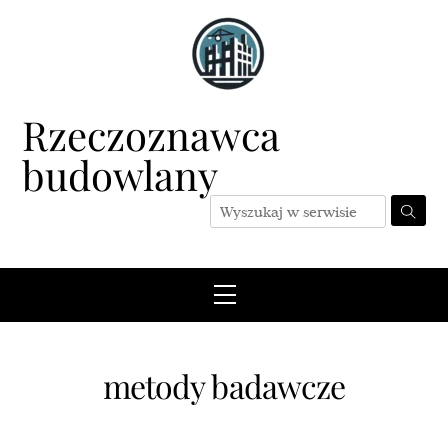
Skip
to
content
Rzeczoznawca
budowlany
Menu
metody badawcze