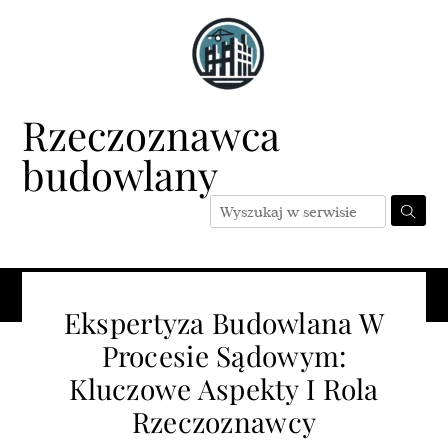
Skip
to
content
Rzeczoznawca
budowlany
Menu
Ekspertyza Budowlana W
Procesie Sądowym:
Kluczowe Aspekty I Rola
Rzeczoznawcy