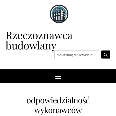
Skip
to
content
Rzeczoznawca
budowlany
Menu
odpowiedzialność
wykonawców