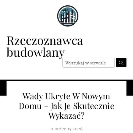
Skip
to
content
Rzeczoznawca
budowlany
Menu
Wady Ukryte W Nowym
Domu – Jak Je Skutecznie
Wykazać?
marzec
15
2026