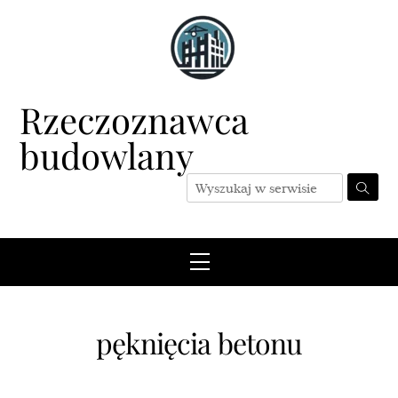
Skip
to
content
Rzeczoznawca
budowlany
Menu
pęknięcia betonu