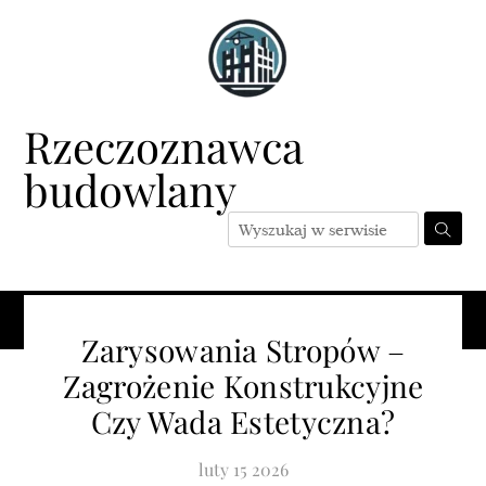
Skip
to
content
Rzeczoznawca
budowlany
Menu
Zarysowania Stropów –
Zagrożenie Konstrukcyjne
Czy Wada Estetyczna?
luty
15
2026