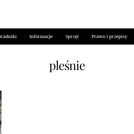
oradniki
Informacje
Sprzęt
Prawo i przepisy
pleśnie