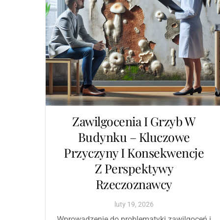
Zawilgocenia I Grzyb W
Budynku – Kluczowe
Przyczyny I Konsekwencje
Z Perspektywy
Rzeczoznawcy
luty
19
,
2026
Wprowadzenie do problematyki zawilgoceń i