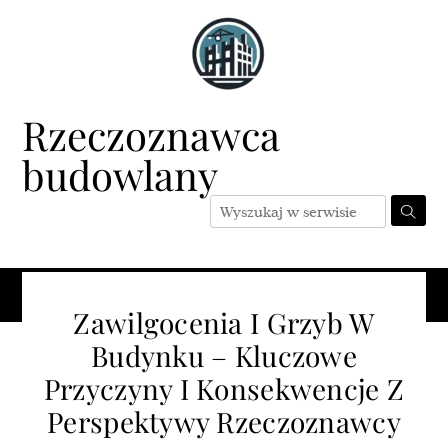
Skip
to
content
Rzeczoznawca
budowlany
Menu
Zawilgocenia I Grzyb W
Budynku – Kluczowe
Przyczyny I Konsekwencje Z
Perspektywy Rzeczoznawcy