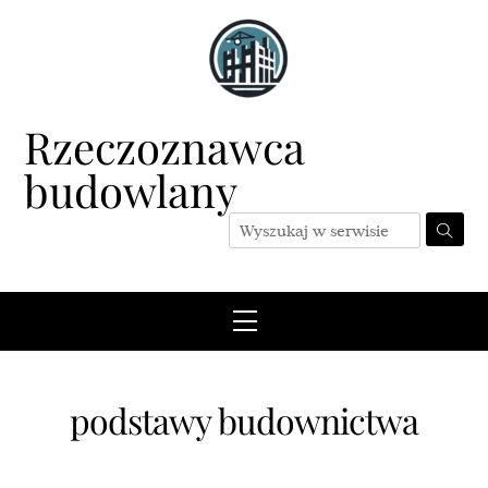
Skip
to
content
Rzeczoznawca
budowlany
Menu
podstawy budownictwa