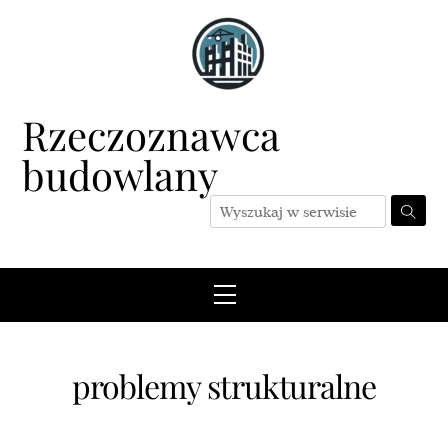
Skip
to
content
Rzeczoznawca
budowlany
Menu
problemy strukturalne