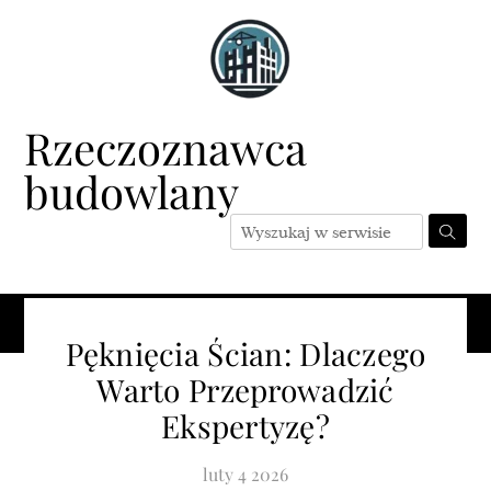
Skip
to
content
Rzeczoznawca
budowlany
Menu
Pęknięcia Ścian: Dlaczego
Warto Przeprowadzić
Ekspertyzę?
luty
4
2026