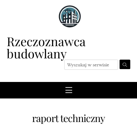
Skip
to
content
Rzeczoznawca
budowlany
Menu
raport techniczny