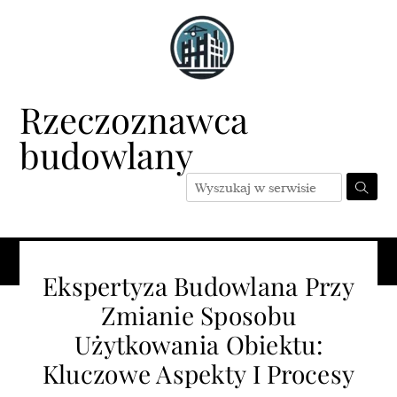
Skip
to
content
Rzeczoznawca
budowlany
Menu
Ekspertyza Budowlana Przy
Zmianie Sposobu
Użytkowania Obiektu:
Kluczowe Aspekty I Procesy