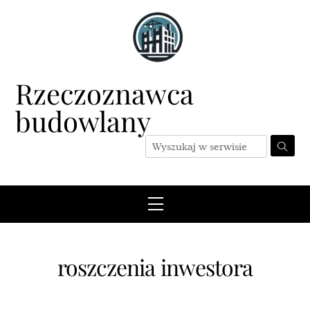
Skip
to
content
Rzeczoznawca
budowlany
Menu
roszczenia inwestora