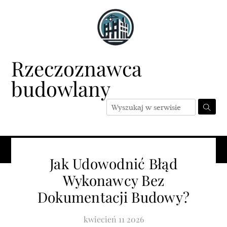
Skip
to
content
Rzeczoznawca
budowlany
Menu
Jak Udowodnić Błąd
Wykonawcy Bez
Dokumentacji Budowy?
kwiecień
11
2026