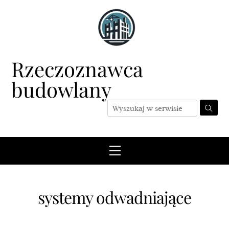
Skip
to
content
Rzeczoznawca
budowlany
Menu
systemy odwadniające