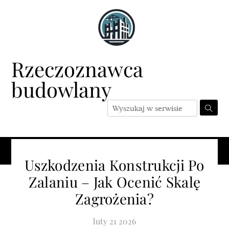
Skip
to
content
Rzeczoznawca
budowlany
Menu
Uszkodzenia Konstrukcji Po
Zalaniu – Jak Ocenić Skalę
Zagrożenia?
luty
21
2026