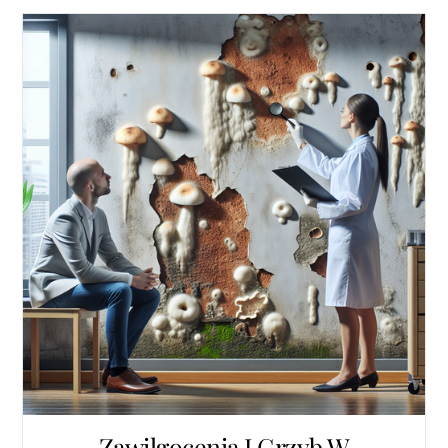
Zawilgocenia I Grzyb W