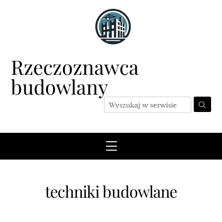
Skip
to
content
Rzeczoznawca
budowlany
Menu
techniki budowlane