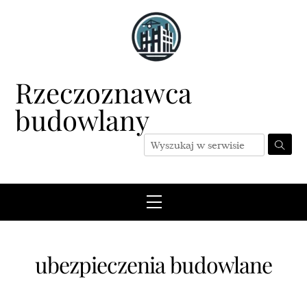
Skip
to
content
Rzeczoznawca
budowlany
Menu
ubezpieczenia budowlane