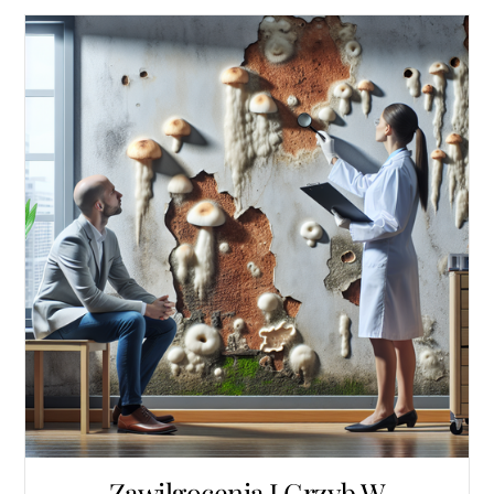
Zawilgocenia I Grzyb W