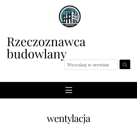
Skip
to
content
Rzeczoznawca
budowlany
Menu
wentylacja