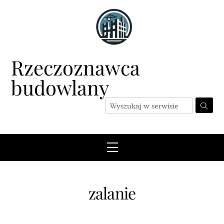
Skip
to
content
Rzeczoznawca
budowlany
Menu
zalanie