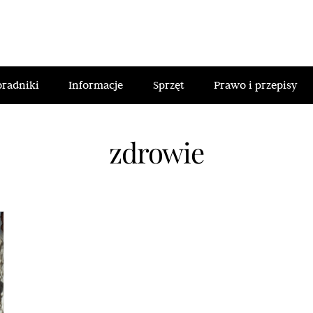
oradniki
Informacje
Sprzęt
Prawo i przepisy
zdrowie