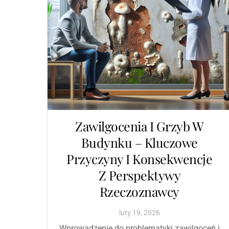
Zawilgocenia I Grzyb W
Budynku – Kluczowe
Przyczyny I Konsekwencje
Z Perspektywy
Rzeczoznawcy
luty
19
,
2026
Wprowadzenie do problematyki zawilgoceń i