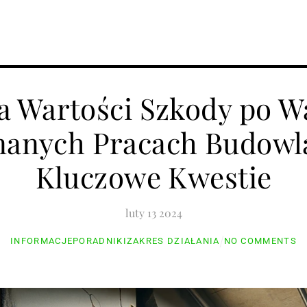
oradniki
Informacje
Sprzęt
Prawo i przepisy
 Wartości Szkody po W
anych Pracach Budowl
Kluczowe Kwestie
luty
13
2024
INFORMACJE
PORADNIKI
ZAKRES DZIAŁANIA
NO COMMENTS