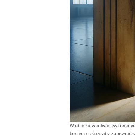
W obliczu wadliwie wykonanych
koniecznością, aby zapewnić 