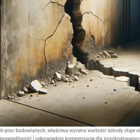
 prac budowlanych, właściwa wycena wartości szkody staje się
sprawiedliwość i odpowiednią kompensację dla poszkodowanyc