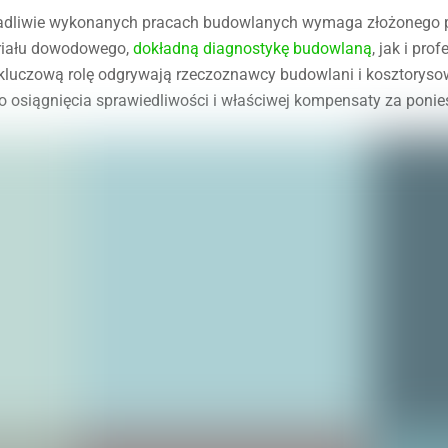
adliwie wykonanych pracach budowlanych wymaga złożonego po
riału dowodowego,
dokładną diagnostykę budowlaną
, jak i pr
luczową rolę odgrywają rzeczoznawcy budowlani i kosztorysowi
 osiągnięcia sprawiedliwości i właściwej kompensaty za ponie