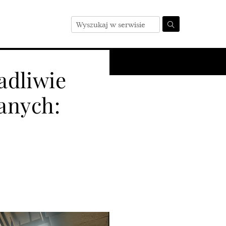
Zakres działania
adliwie
anych: