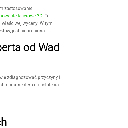
kim zastosowanie
nowanie laserowe 3D
. Te
ch właściwej wyceny. W tym
któw, jest nieoceniona.
perta od Wad
iwie zdiagnozować przyczyny i
jest fundamentem do ustalenia
ch