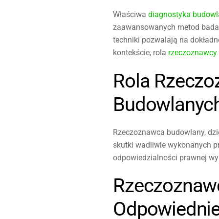
Właściwa
diagnostyka budow
zaawansowanych metod badawcz
techniki pozwalają na dokładne
kontekście, rola
rzeczoznawcy
Rola Rzeczo
Budowlanyc
Rzeczoznawca budowlany, dzięk
skutki wadliwie wykonanych pr
odpowiedzialności prawnej w
Rzeczoznawc
Odpowiednie