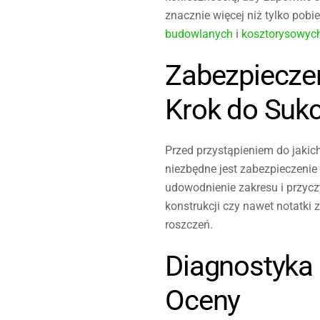
znacznie więcej niż tylko pob
budowlanych
i
kosztorysowyc
Zabezpiecze
Krok do Suk
Przed przystąpieniem do jaki
niezbędne jest zabezpieczeni
udowodnienie zakresu i przyc
konstrukcji czy nawet notat
roszczeń.
Diagnostyka
Oceny