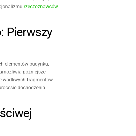
esjonalizmu
rzeczoznawców
: Pierwszy
ch elementów budynku,
 umożliwia późniejsze
ie wadliwych fragmentów
procesie dochodzenia
ściwej