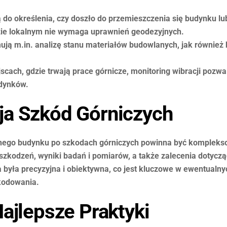
do określenia, czy doszło do przemieszczenia się budynku lu
zie lokalnym nie wymaga uprawnień geodezyjnych.
ją m.in. analizę stanu materiałów budowlanych, jak również
scach, gdzie trwają prace górnicze, monitoring wibracji pozw
udynków.
a Szkód Górniczych
nego budynku po szkodach górniczych powinna być kompleks
szkodzeń, wyniki badań i pomiarów, a także zalecenia dotycz
 była precyzyjna i obiektywna, co jest kluczowe w ewentual
zkodowania.
ajlepsze Praktyki