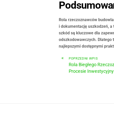
Podsumowa
Rola rzeczoznawców budowlany
i dokumentację uszkodzeń, a 
szkód są kluczowe dla zapew
odszkodowawczych. Dlatego ta
najlepszymi dostępnymi prak
«
POPRZEDNI WPIS
Rola Biegłego Rzecz
Procesie Inwestycyjn