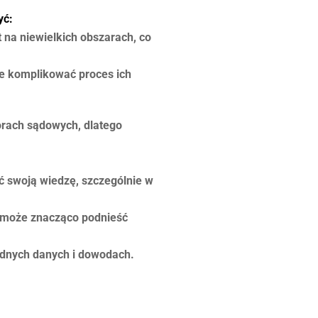
yć:
na niewielkich obszarach, co
e komplikować proces ich
orach sądowych, dlatego
ć swoją wiedzę, szczególnie w
i może znacząco podnieść
lidnych danych i dowodach.