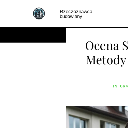
Skip
to
Rzeczoznawca
budowlany
content
Lokalizacje
P
Ocena S
Metody
INFOR