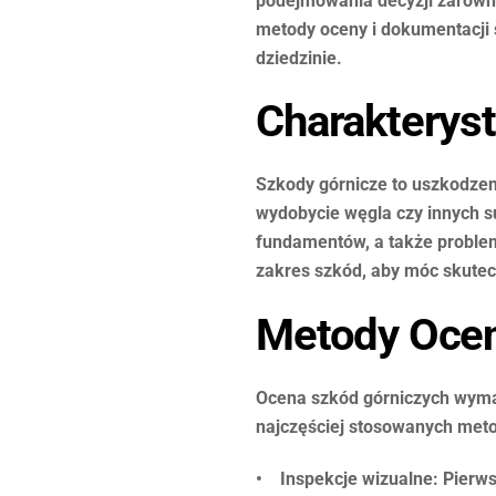
podejmowania decyzji zarówno 
metody oceny i dokumentacji 
dziedzinie.
Charakterys
Szkody górnicze to uszkodzenia
wydobycie węgla czy innych 
fundamentów, a także problem
zakres szkód, aby móc skutec
Metody Ocen
Ocena szkód górniczych wyma
najczęściej stosowanych meto
• Inspekcje wizualne: Pierws