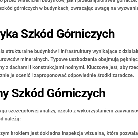
przez właścicieli budynków, jak i przedsiębiorstwa górnicze. 
szkód górniczych w budynkach, zwracając uwagę na wyzwania i
tyka Szkód Górniczych
 strukturalne budynków i infrastruktury wynikające z działalno
surowców mineralnych. Typowe uszkodzenia obejmują pęknięci
y z dachami i konstrukcjami nośnymi. Kluczowe jest, aby rzec
znie je ocenić i zaproponować odpowiednie środki zaradcze.
y Szkód Górniczych
ga szczegółowej analizy, często z wykorzystaniem zaawanso
d należą:
zym krokiem jest dokładna inspekcja wizualna, która pozwala