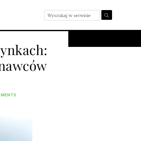
Zakres działania
dynkach:
znawców
MMENTS