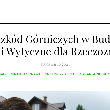
oradniki
Informacje
Sprzęt
Prawo i przepisy
zkód Górniczych w Bu
 i Wytyczne dla Rzeczo
grudzień
16
2023
MACJE
PORADNIKI
PRAWO I PRZEPISY
ZAKRES DZIAŁANIA
NO CO