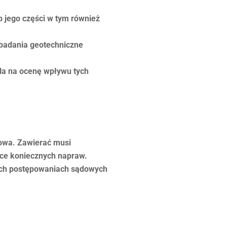
b jego części w tym również
 badania geotechniczne
ala na ocenę wpływu tych
owa. Zawierać musi
ące koniecznych napraw.
nych postępowaniach sądowych