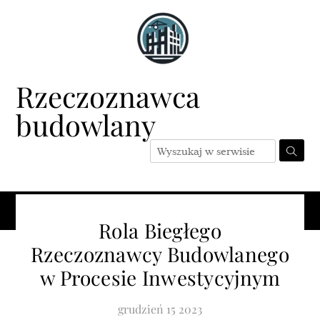
Skip
to
content
Rzeczoznawca
budowlany
Menu
Rola Biegłego
Rzeczoznawcy Budowlanego
w Procesie Inwestycyjnym
grudzień
15
2023