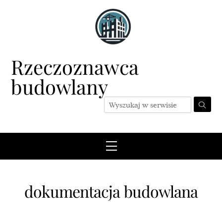
Skip
to
content
Rzeczoznawca
budowlany
Menu
dokumentacja budowlana