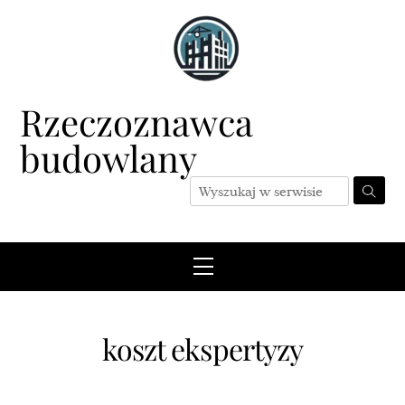
Skip
to
content
Rzeczoznawca
budowlany
Menu
koszt ekspertyzy