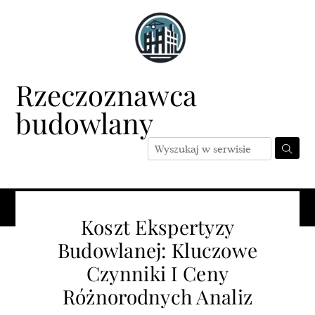
Skip
to
content
Rzeczoznawca
budowlany
Menu
Koszt Ekspertyzy
Budowlanej: Kluczowe
Czynniki I Ceny
Różnorodnych Analiz