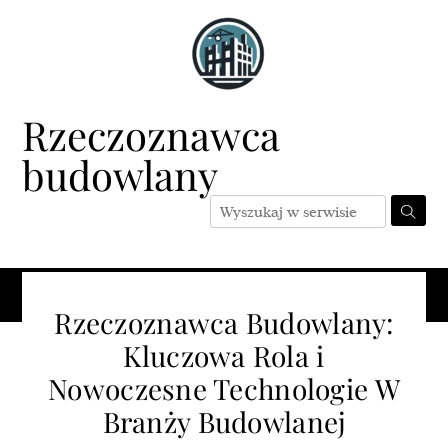
Skip
to
content
Rzeczoznawca
budowlany
Menu
Rzeczoznawca Budowlany:
Kluczowa Rola i
Nowoczesne Technologie W
Branży Budowlanej