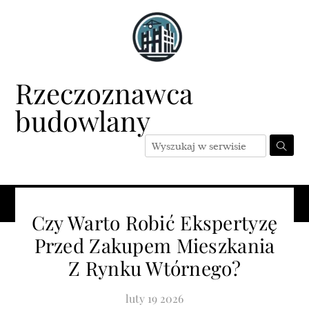
Skip
to
content
Rzeczoznawca
budowlany
Menu
Czy Warto Robić Ekspertyzę
Przed Zakupem Mieszkania
Z Rynku Wtórnego?
luty
19
2026