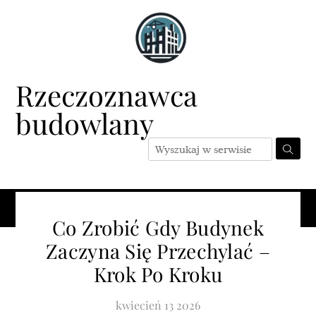
Skip
to
content
Rzeczoznawca
budowlany
Menu
Co Zrobić Gdy Budynek
Zaczyna Się Przechylać –
Krok Po Kroku
kwiecień
13
2026