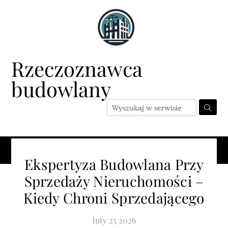
Skip
to
content
Rzeczoznawca
budowlany
Menu
Ekspertyza Budowlana Przy
Sprzedaży Nieruchomości –
Kiedy Chroni Sprzedającego
luty
25
2026