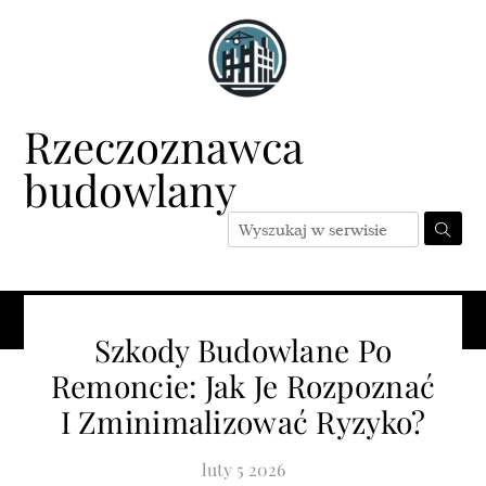
Skip
to
content
Rzeczoznawca
budowlany
Menu
Szkody Budowlane Po
Remoncie: Jak Je Rozpoznać
I Zminimalizować Ryzyko?
luty
5
2026