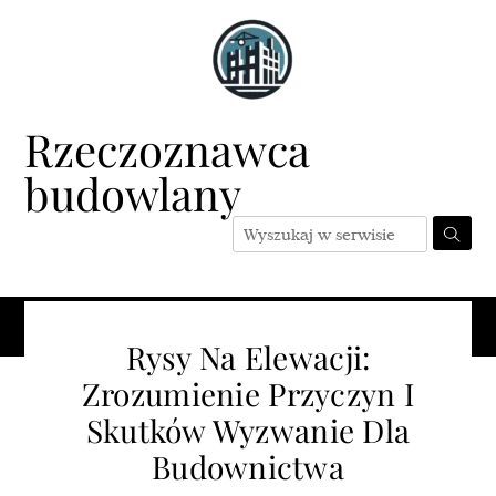
Skip
to
content
Rzeczoznawca
budowlany
Menu
Rysy Na Elewacji:
Zrozumienie Przyczyn I
Skutków Wyzwanie Dla
Budownictwa