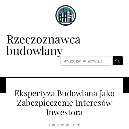
Skip
to
content
Rzeczoznawca
budowlany
Menu
Ekspertyza Budowlana Jako
Zabezpieczenie Interesów
Inwestora
marzec
16
2026