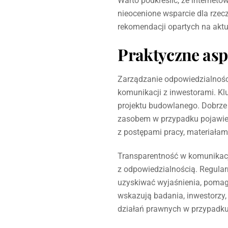
Warto podkreślić, że internet
nieocenione wsparcie dla rze
rekomendacji opartych na akt
Praktyczne asp
Zarządzanie odpowiedzialnośc
komunikacji z inwestorami. Kl
projektu budowlanego. Dobrze 
zasobem w przypadku pojawien
z postępami pracy, materiała
Transparentność w komunikac
z odpowiedzialnością. Regula
uzyskiwać wyjaśnienia, pomag
wskazują badania, inwestorzy,
działań prawnych w przypadk