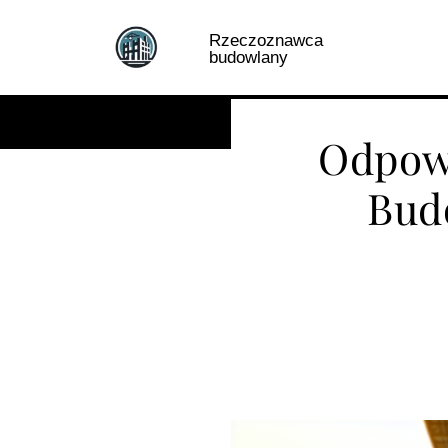
Skip
to
Rzeczoznawca
budowlany
content
Lokalizacje
P
Odpow
Bud