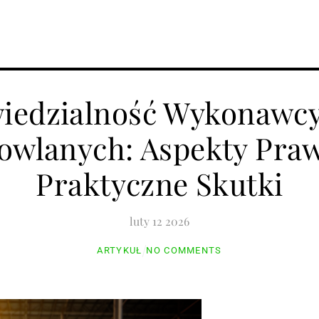
oradniki
Informacje
Sprzęt
Prawo i przepisy
iedzialność Wykonawcy
owlanych: Aspekty Praw
Praktyczne Skutki
luty
12
2026
ARTYKUŁ
NO COMMENTS