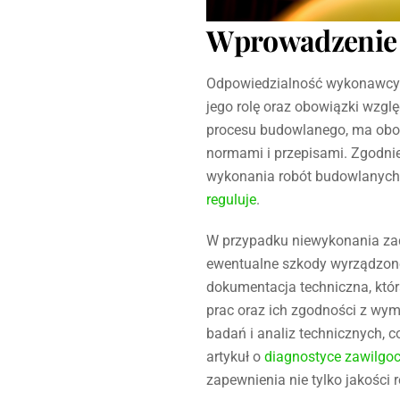
Wprowadzenie 
Odpowiedzialność wykonawcy w
jego rolę oraz obowiązki wzg
procesu budowlanego, ma obow
normami i przepisami. Zgodni
wykonania robót budowlanych o
reguluje
.
W przypadku niewykonania z
ewentualne szkody wyrządzone
dokumentacja techniczna, któ
prac oraz ich zgodności z w
badań i analiz technicznych, c
artykuł o
diagnostyce zawilgoc
zapewnienia nie tylko jakości r