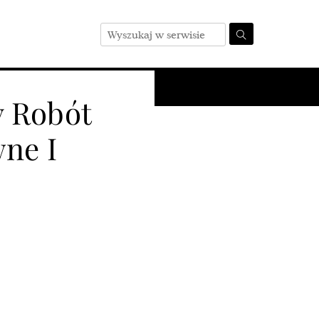
Zakres działania
 Robót
ne I