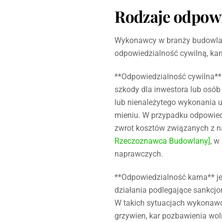
Rodzaje odpow
Wykonawcy w branży budowlane
odpowiedzialność cywilną, kar
**Odpowiedzialność cywilna**
szkody dla inwestora lub osób
lub nienależytego wykonania u
mieniu. W przypadku odpowied
zwrot kosztów związanych z 
Rzeczoznawca Budowlany]
, w
naprawczych.
**Odpowiedzialność karna** j
działania podlegające sankcjo
W takich sytuacjach wykonawca
grzywien, kar pozbawienia wol