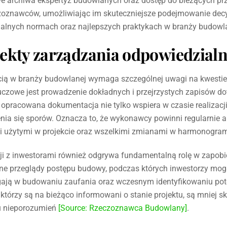
owe archiwa ekspertyz budowlanych oraz dostęp do bieżących p
czoznawców, umożliwiając im skuteczniejsze podejmowanie decy
ualnych normach oraz najlepszych praktykach w branży budowla
ekty zarządzania odpowiedzialn
ią w branży budowlanej wymaga szczególnej uwagi na kwestie
uczowe jest prowadzenie dokładnych i przejrzystych zapisów d
opracowana dokumentacja nie tylko wspiera w czasie realizacji,
ia się sporów. Oznacza to, że wykonawcy powinni regularnie 
mi użytymi w projekcie oraz wszelkimi zmianami w harmonogram
ji z inwestorami również odgrywa fundamentalną rolę w zapo
rne przeglądy postępu budowy, podczas których inwestorzy mog
ają w budowaniu zaufania oraz wczesnym identyfikowaniu pot
 którzy są na bieżąco informowani o stanie projektu, są mniej 
u nieporozumień
[Source: Rzeczoznawca Budowlany]
.