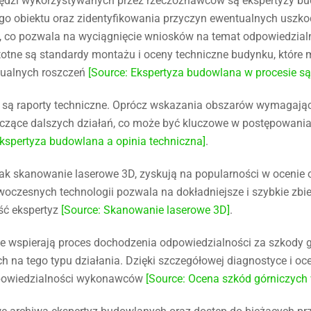
dzi wykorzystywanych przez rzeczoznawców są ekspertyzy b
ego obiektu oraz zidentyfikowania przyczyn ewentualnych uszk
, co pozwala na wyciągnięcie wniosków na temat odpowiedzia
totne są standardy montażu i oceny techniczne budynku, które
tualnych roszczeń
[Source: Ekspertyza budowlana w procesie 
ą raporty techniczne. Oprócz wskazania obszarów wymagający
yczące dalszych działań, co może być kluczowe w postępowania
Ekspertyza budowlana a opinia techniczna]
.
 jak skanowanie laserowe 3D, zyskują na popularności w ocenie
czesnych technologii pozwala na dokładniejsze i szybkie zbie
ść ekspertyz
[Source: Skanowanie laserowe 3D]
.
wspierają proces dochodzenia odpowiedzialności za szkody gór
h na tego typu działania. Dzięki szczegółowej diagnostyce i o
odpowiedzialności wykonawców
[Source: Ocena szkód górniczych