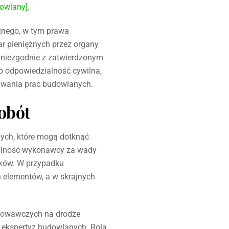
owlany]
.
jnego, w tym prawa
r pieniężnych przez organy
 niezgodnie z zatwierdzonym
o odpowiedzialność cywilna,
nywania prac budowlanych.
obót
ych, które mogą dotknąć
ialność wykonawcy za wady
ików. W przypadku
 elementów, a w skrajnych
dowawczych na drodze
 ekspertyz budowlanych. Rola