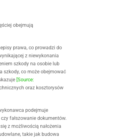
ęściej obejmują
episy prawa, co prowadzi do
 wynikającej z niewykonania
eniem szkody na osobie lub
ia szkody, co może obejmować
skazuje
[Source:
echnicznych oraz kosztorysów
y wykonawca podejmuje
p, czy fałszowanie dokumentów.
się z możliwością nałożenia
budowlane, takie jak budowa