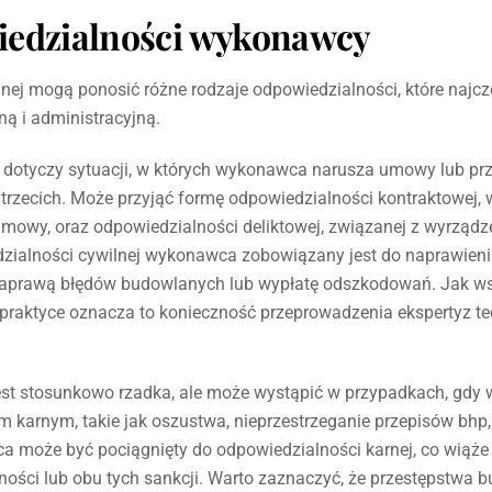
iedzialności wykonawcy
j mogą ponosić różne rodzaje odpowiedzialności, które najcz
ną i administracyjną.
 dotyczy sytuacji, w których wykonawca narusza umowy lub prz
 trzecich. Może przyjąć formę odpowiedzialności kontraktowej,
mowy, oraz odpowiedzialności deliktowej, związanej z wyrządz
zialności cywilnej wykonawca zobowiązany jest do naprawien
naprawą błędów budowlanych lub wypłatę odszkodowań. Jak w
 praktyce oznacza to konieczność przeprowadzenia ekspertyz t
est stosunkowo rzadka, ale może wystąpić w przypadkach, gd
m karnym, takie jak oszustwa, nieprzestrzeganie przepisów bh
 może być pociągnięty do odpowiedzialności karnej, co wiąże 
ności lub obu tych sankcji. Warto zaznaczyć, że przestępstwa 