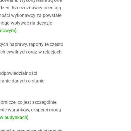
udowlane. Wykonywane są one
odzeń. Rzeczoznawcy oceniają
lności wykonawcy za powstałe
 mogą wpływać na decyzje
sądowym]
.
ch naprawy, raporty te często
ch cywilnych oraz w relacjach
 odpowiedzialności
ranie danych o stanie
nicze, co jest szczególnie
cenie warunków, eksperci mogą
 w budynkach]
.