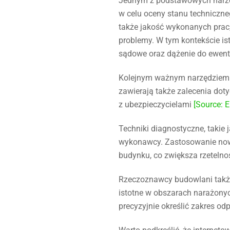
Jednym z podstawowych narzę
w celu oceny stanu techniczn
także jakość wykonanych prac
problemy. W tym kontekście is
sądowe oraz dążenie do ewen
Kolejnym ważnym narzędziem s
zawierają także zalecenia dot
z ubezpieczycielami
[Source: 
Techniki diagnostyczne, takie
wykonawcy. Zastosowanie nowo
budynku, co zwiększa rzetelno
Rzeczoznawcy budowlani także 
istotne w obszarach narażonyc
precyzyjnie określić zakres 