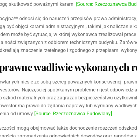
ogą skutkować poważnymi karami
[Source: Rzeczoznawca Bud
acyjna** odnosi się do naruszeń przepisów prawa administracy
yć objęci karami administracyjnymi, takimi jak naliczanie ka
dem może być sytuacja, w której wykonawca zrealizował prace
ormalności związanych z odbiorem technicznym budynku. Zarówn
podkreślają znaczenie rzetelnego i zgodnego z przepisami wyko
prawne wadliwie wykonanych r
wlanych niesie ze sobą szereg poważnych konsekwencji prawn
nwestorów. Najczęściej spotykanym problemem jest odpowiedz
do szkód materialnych oraz zagrażać bezpieczeństwu użytkown
inwestor ma prawo do żądania naprawy lub wymiany wadliwych
ienia od umowy
[Source: Rzeczoznawca Budowlany]
.
wczości mogą obejmować także dochodzenie roszczeń odszko
ecznością zgromadzenia odpowiednich dowodów oraz raportów z