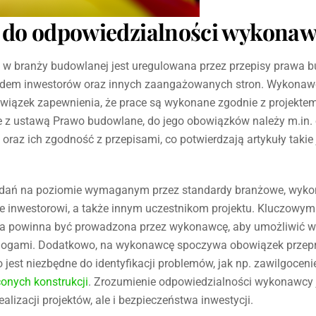
do odpowiedzialności wykona
 branży budowlanej jest uregulowana przez przepisy prawa bu
lędem inwestorów oraz innych zaangażowanych stron. Wykonawc
iązek zapewnienia, że prace są wykonane zgodnie z projekte
e z ustawą Prawo budowlane, do jego obowiązków należy m.in.
raz ich zgodność z przepisami, co potwierdzają artykuły takie
adań na poziomie wymaganym przez standardy branżowe, wyk
 inwestorowi, a także innym uczestnikom projektu. Kluczowym
ra powinna być prowadzona przez wykonawcę, aby umożliwić w
ymogami. Dodatkowo, na wykonawcę spoczywa obowiązek przep
o jest niezbędne do identyfikacji problemów, jak np. zawilgocen
onych konstrukcji
. Zrozumienie odpowiedzialności wykonawcy 
ealizacji projektów, ale i bezpieczeństwa inwestycji.