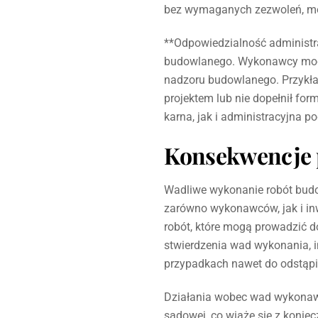
bez wymaganych zezwoleń, m
**Odpowiedzialność administr
budowlanego. Wykonawcy mogą b
nadzoru budowlanego. Przykła
projektem lub nie dopełnił f
karna, jak i administracyjna 
Konsekwencje 
Wadliwe wykonanie robót budo
zarówno wykonawców, jak i i
robót, które mogą prowadzić 
stwierdzenia wad wykonania, 
przypadkach nawet do odstąp
Działania wobec wad wykona
sądowej, co wiąże się z koni