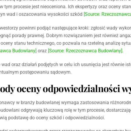
tym procesie jest nieoceniona. Ich ekspertyzy oraz oceny st
czyn wad i oszacowania wysokości szkód
[Source: Rzeczoznawc
nwestorzy powinni podjąć następujące kroki: zgłosić wady wyko
ięgnąć porady prawnej. Dobrym rozwiązaniem jest również an
oceny stanu technicznego, co pozwala na rzetelną analizę sytua
nawca Budowlany]
oraz
[Source: Rzeczoznawca Budowlany]
.
d oraz działań podjętych w celu ich usunięcia jest równie ist
entualnym postępowaniu sądowym.
tody oceny odpowiedzialności 
onawcy w branży budowlanej wymaga zastosowania różnorodny
udowlani odgrywają kluczową rolę w tym procesie, dostarczają
nowią podstawę do oceny szkód i odpowiedzialności.