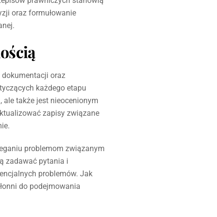
rzepisów prawniczych stanowią
zji oraz formułowanie
nej.
ością
 dokumentacji oraz
otyczących każdego etapu
 ale także jest nieocenionym
aktualizować zapisy związane
ie.
bieganiu problemom związanym
ą zadawać pytania i
encjalnych problemów. Jak
skłonni do podejmowania