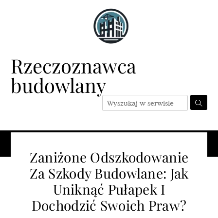
Skip
to
content
Rzeczoznawca
budowlany
Menu
Zaniżone Odszkodowanie
Za Szkody Budowlane: Jak
Uniknąć Pułapek I
Dochodzić Swoich Praw?