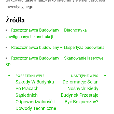
traktować takie analizy jako integralny element procesu
inwestycyjnego.
Źródła
Rzeczoznawca Budowlany – Diagnostyka
zawilgoconych konstrukcji
Rzeczoznawca budowlany – Ekspertyza budowlana
Rzeczoznawca Budowlany – Skanowanie laserowe
3D
«
»
POPRZEDNI WPIS
NASTĘPNE WPIS
Szkody W Budynku
Deformacje Ścian
Po Pracach
Nośnych: Kiedy
Sąsiednich –
Budynek Przestaje
Odpowiedzialność I
Być Bezpieczny?
Dowody Techniczne