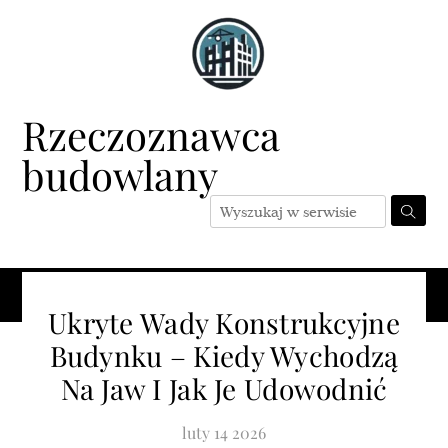
Skip
to
content
Rzeczoznawca
budowlany
Menu
Ukryte Wady Konstrukcyjne
Budynku – Kiedy Wychodzą
Na Jaw I Jak Je Udowodnić
luty
14
2026