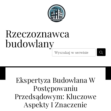
Skip
to
content
Rzeczoznawca
budowlany
Menu
Ekspertyza Budowlana W
Postępowaniu
Przedsądowym: Kluczowe
Aspekty I Znaczenie